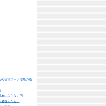
合の住宅ローン控除の適
例
対象にならない例
を借替えたら…