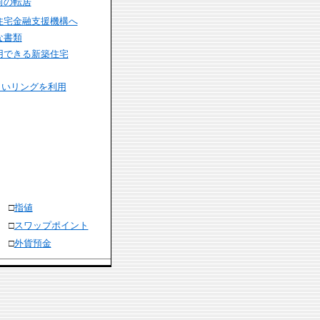
前の転居
住宅金融支援機構へ
な書類
用できる新築住宅
まいリングを利用
□
指値
□
スワップポイント
□
外貨預金