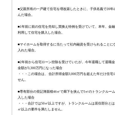
■父親所有の一戸建て住宅を増改築したときに、子供名義で20年
んだ場合。
■1年前に前の住宅を売却し買換え特例を受けていて、本年、金
利用して住宅を購入した場合。
■マイホームを取得するに当たって社内融資を受けられることに
入れた場合。
■2年前から住宅ローン控除を受けていたが、今年退職して退職
金額が3,300万円になった場合
・・・この場合は、 合計所得金額3,000万円を超えた年だけ住
せん。
■専有部分の登記簿面積46㎡で廊下を挟んで5㎡のトランクルー
入した場合
・・・合計では50㎡以上ですが、トランクルームは居住部分とは
㎡以上の要件を満たしません。