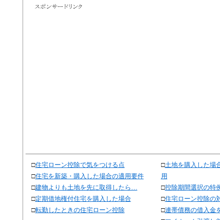
□
住宅ローン控除で気をつける点
□
土地を購入した場
□
住宅を新築・購入した場合の適用要件
用
□
建物よりも土地を先に取得したら…
□
控除期間選択の特
□
定期借地権付住宅を購入した場合
□
住宅ローン控除の
□
転勤したときの住宅ローン控除
□
連帯債務の借入金