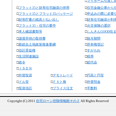
□
マイホーム引渡し
□
フラット35と財形住宅融資の併用
□
住宅金融公庫から
□
フラット35とフラット35パッケージ
□
申込みの際に必要
□
財形貯蓄の残高と払い出し
□
財形住宅融資が利
□
フラット35・住宅の要件
□
火災保険の選択
□
本人確認書類等
□
しんきんGOOD住
□
譲渡所得の取得費
□
除斥期間
□
新総合土地政策推進要綱
□
所有権登記
□
信託受益権
□
すがもれ
□
生活関連施設
□
税率
□
政令
□
総代会
□
ＩＳＤＮ
□
外貨投資
□
デモトレード
□
円高と円安
□
ドル安
□
ＦＸと株
□
外貨預金
□
投資信託
□
プライス注文
□
手数料
Copyright (C) 2011
住宅ローン控除情報館その２
All Rights Reserved