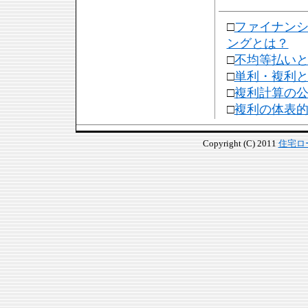
□
ファイナン
ングとは？
□
不均等払い
□
単利・複利
□
複利計算の
□
複利の体表
Copyright (C) 2011
住宅ロ