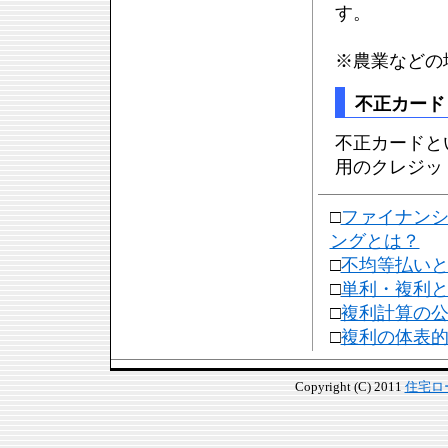
す。
※農業などの
不正カード
不正カードと
用のクレジッ
□
ファイナン
ングとは？
□
不均等払い
□
単利・複利
□
複利計算の
□
複利の体表
Copyright (C) 2011
住宅ロ