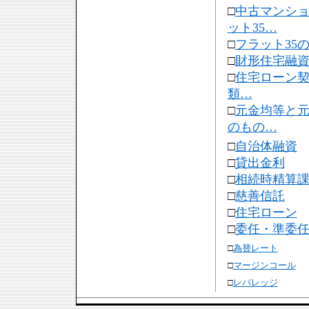
□
中古マンシ
ット35…
□
フラット35
□
財形住宅融
□
住宅ローン
類…
□
元金均等と
のもの…
□
自治体融資
□
貸出金利
□
相続時精算
□
慈善信託
□
住宅ローン
□
委任・準委
□
為替レート
□
マージンコール
□
レバレッジ