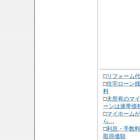
□
リフォーム代
□
住宅ローン
料
□
夫所有のマ
ーンは連帯債
□
マイホーム
ら…
□
利息・手数
取得価額