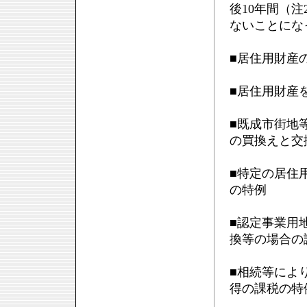
後10年間（
ないことにな
■居住用財産
■居住用財産
■既成市街地
の買換えと交
■特定の居住
の特例
■認定事業用
換等の場合の
■相続等によ
得の課税の特