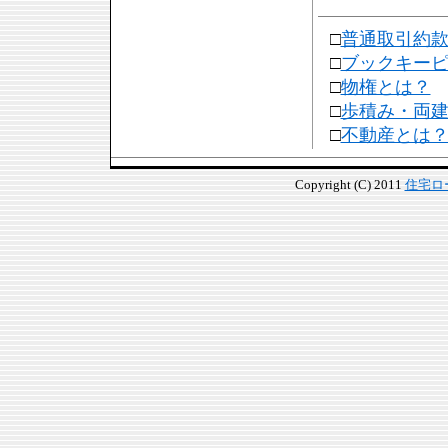
□
普通取引約
□
ブックキー
□
物権とは？
□
歩積み・両
□
不動産とは
Copyright (C) 2011
住宅ロ